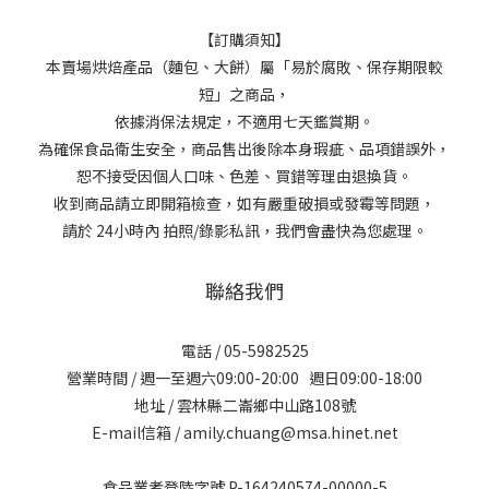
【訂購須知】
本賣場烘焙產品（麵包、大餅）屬「易於腐敗、保存期限較
短」之商品，
依據消保法規定，不適用七天鑑賞期。
為確保食品衛生安全，商品售出後除本身瑕疵、品項錯誤外，
恕不接受因個人口味、色差、買錯等理由退換貨。
收到商品請立即開箱檢查，如有嚴重破損或發霉等問題，
請於 24小時內 拍照/錄影私訊，我們會盡快為您處理。
聯絡我們
電話 / 05-5982525
營業時間 / 週一至週六09:00-20:00 週日09:00-18:00
地址 / 雲林縣二崙鄉中山路108號
E-mail信箱 / amily.chuang@msa.hinet.net
食品業者登陸字號 P-164240574-00000-5