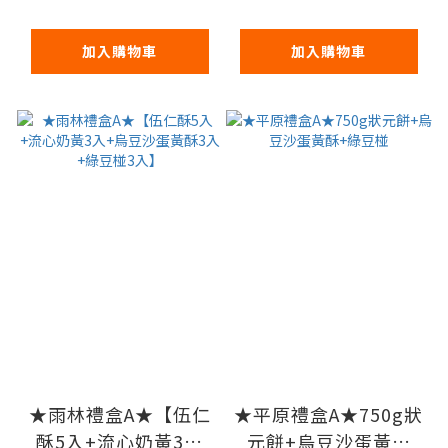
加入購物車
加入購物車
★雨林禮盒A★【伍仁
★平原禮盒A★750g狀
酥5入+流心奶黃3入
元餅+烏豆沙蛋黃酥