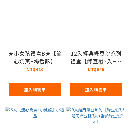
★小女孩禮盒B★【流
12入經典綠豆沙系列
心奶黃+梅香酥】
禮盒【綠豆椪3入+蛋
黃綠豆椪3入+金沙麻
NT$420
NT$645
糬3入+滷肉綠豆椪3
入】
加入購物車
加入購物車