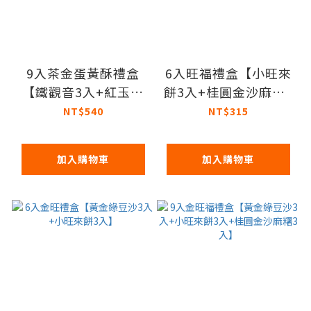
9入茶金蛋黃酥禮盒
6入旺福禮盒【小旺來
【鐵觀音3入+紅玉紅
餅3入+桂圓金沙麻糬3
茶3入+抹茶3入】
入】
NT$540
NT$315
加入購物車
加入購物車