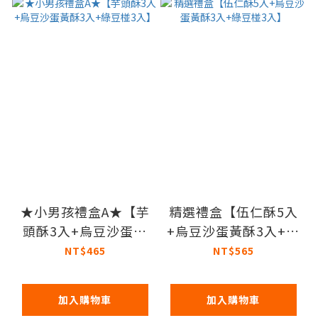
★小男孩禮盒A★【芋
精選禮盒【伍仁酥5入
頭酥3入+烏豆沙蛋黃
+烏豆沙蛋黃酥3入+綠
酥3入+綠豆椪3入】
豆椪3入】
NT$465
NT$565
加入購物車
加入購物車