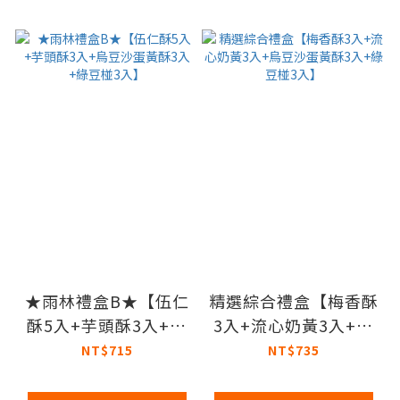
★雨林禮盒B★【伍仁
精選綜合禮盒【梅香酥
酥5入+芋頭酥3入+烏
3入+流心奶黃3入+烏
豆沙蛋黃酥3入+綠豆
豆沙蛋黃酥3入+綠豆
NT$715
NT$735
椪3入】
椪3入】