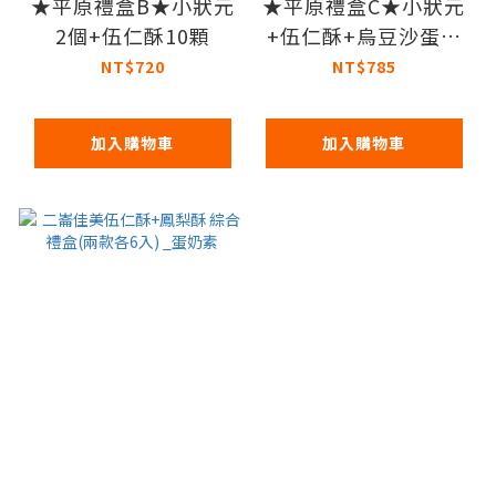
★平原禮盒B★小狀元
★平原禮盒C★小狀元
2個+伍仁酥10顆
+伍仁酥+烏豆沙蛋黃
酥+綠豆椪
NT$720
NT$785
加入購物車
加入購物車