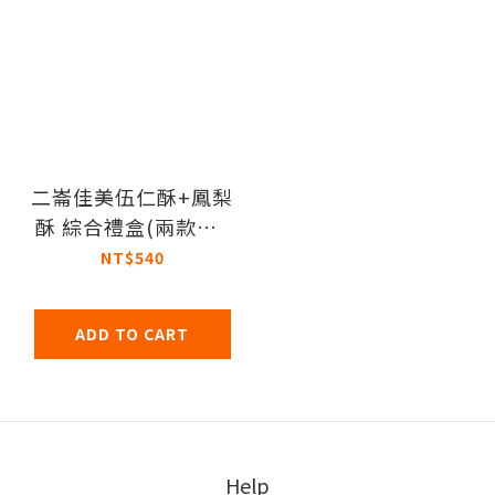
二崙佳美伍仁酥+鳳梨
酥 綜合禮盒(兩款各6
入) _蛋奶素
NT$540
ADD TO CART
Help