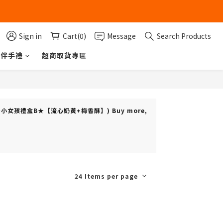
Sign in
Cart(0)
Message
Search Products
伴手禮
超商取貨專區
ft(s) (★小女孩禮盒B★【流心奶黃+梅香酥】) Buy more,
24 Items per page