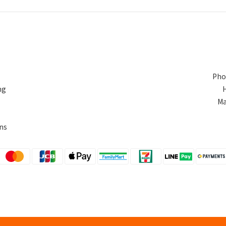
Pho
ng
Ma
ns