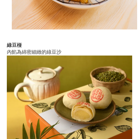
綠豆椪
內餡為綿密細緻的綠豆沙