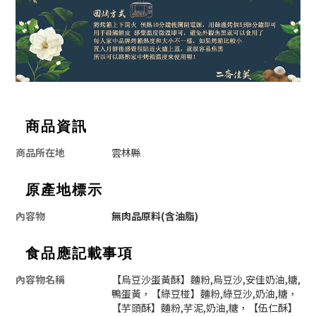
商品資訊
商品所在地
雲林縣
原產地標示
內容物
無肉品原料(含油脂)
食品應記載事項
內容物名稱
【烏豆沙蛋黃酥】麵粉,烏豆沙,安佳奶油,糖,
鴨蛋黃，【綠豆椪】麵粉,綠豆沙,奶油,糖，
【芋頭酥】麵粉,芋泥,奶油,糖，【伍仁酥】