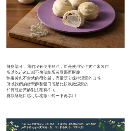
餅皮部分，我們沒有使用豬油，而是使用安佳奶油來製作
所以吃起來口感不像傳統蛋黃酥那麼酥脆
鴨蛋黃也不會烤的很乾鬆，盡量讓它保持濕潤的口感
所以我們的蛋黃酥整體口感是比較軟嫩濕潤的
和傳統蛋黃酥製法稍有不同
喜歡酥脆口感可以稍微回烤一下再享用