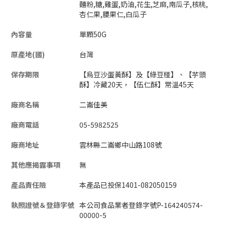
麵粉,糖,雞蛋,奶油,花生,芝麻,南瓜子,核桃,
杏仁果,腰果仁,白瓜子
內容量
單顆50G
原產地(國)
台灣
保存期限
【烏豆沙蛋黃酥】及【綠豆椪】、【芋頭
酥】冷藏20天，【伍仁酥】常溫45天
廠商名稱
二崙佳美
廠商電話
05-5982525
廠商地址
雲林縣二崙鄉中山路108號
其他應揭露事項
無
產品責任險
本產品已投保1401-082050159
執照證號＆登錄字號
本公司食品業者登錄字號P-164240574-
00000-5