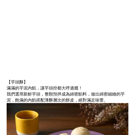
【芋頭酥
】
滿滿的芋泥內餡，讓芋頭控都大呼過癮！
我們選用新鮮芋頭，整顆預拌成為綿密餡料，做出綿密細緻的芋
泥，飽滿的內餡搭配薄酥層次的餅皮，絕對滿足味蕾。