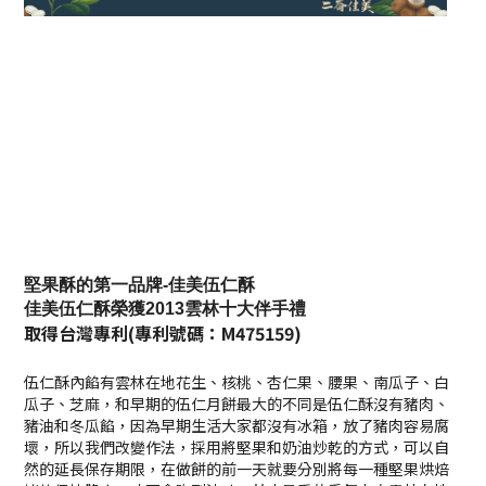
堅果酥的第一品牌-佳美伍仁酥
佳美伍仁酥榮獲2013雲林十大伴手禮
取得台灣專利(
專利號碼：M475159)
伍仁酥內餡有雲林在地花生、核桃、杏仁果、腰果、南瓜子、白
瓜子、芝麻，
和早期的伍仁月餅最大的不同是伍仁酥沒有豬肉、
豬油和冬瓜餡，因為早期生活大家都沒有冰箱，放了豬肉容易腐
壞，所以我們改變作法，採用將堅果和奶油炒乾的方式，可以自
然的延長保存期限，在做餅的前一天就要分別將每一種堅果烘焙