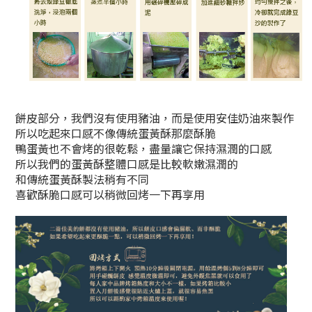
餅皮部分，我們沒有使用豬油，而是使用安佳奶油來製作
所以吃起來口感不像傳統蛋黃酥那麼酥脆
鴨蛋黃也不會烤的很乾鬆，盡量讓它保持濕潤的口感
所以我們的蛋黃酥整體口感是比較軟嫩濕潤的
和傳統蛋黃酥製法稍有不同
喜歡酥脆口感可以稍微回烤一下再享用