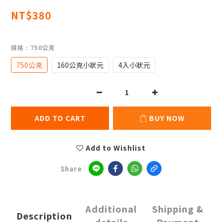
NT$380
規格
: 750公克
750公克
160公克小狀元
4入小狀元
ADD TO CART
BUY NOW
Add to Wishlist
Share
Additional
Shipping &
Description