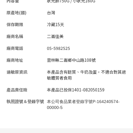
內容量
狀元餅750G / 小狀元160G
原產地(國)
台灣
保存期限
冷藏15天
廠商名稱
二崙佳美
廠商電話
05-5982525
廠商地址
雲林縣二崙鄉中山路108號
過敏原資訊
本產品含有麩質、牛奶及蛋，不適合對其過
敏體質者食用
產品責任險
本產品已投保1401-082050159
執照證號＆登錄字號
本公司食品業者登錄字號P-164240574-
00000-5