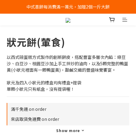
中式喜餅每消費滿一萬元，加贈2個一斤大餅
全店消費滿千免運 (不含冰淇淋冷凍宅配)
全店消費滿千免運 (不含冰淇淋冷凍宅配)
狀元餅(葷食)
以西式磅蛋糕方式製作的創新餅皮，搭配豐富多層次內餡：綠豆
沙、白豆沙、桂圓豆沙加上手工拌炒的滷肉，以及5顆完整的鴨蛋
黃(小狀元裡面有一顆鴨蛋黃)，甜鹹交織的豐盛味覺饗宴。
狀元及四入小狀元的禮盒均有禮盒+提袋
單顆小狀元只有紙盒，沒有提袋喔！
滿千免運 on order
來店取貨免運費 on order
Show more