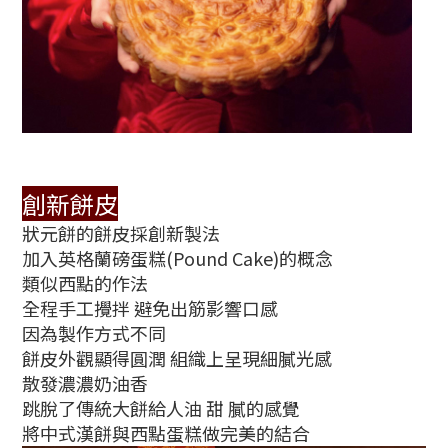
創新餅皮
狀元餅的餅皮採創新製法
加入英格蘭磅蛋糕(Pound Cake)的概念
類似西點的作法
全程手工攪拌 避免出筋影響口感
因為製作方式不同
餅皮外觀顯得圓潤 組織上呈現細膩光感
散發濃濃奶油香
跳脫了傳統大餅給人油 甜 膩的感覺
將中式漢餅與西點蛋糕做完美的結合