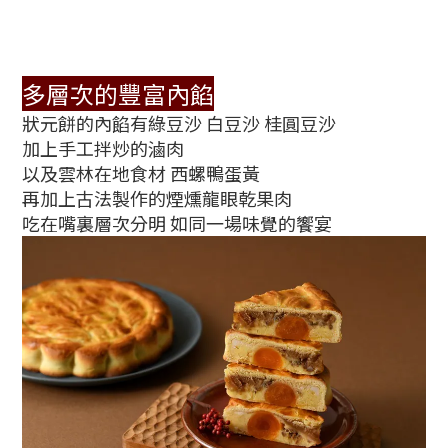
多層次的豐富內餡
狀元餅的內餡有綠豆沙 白豆沙 桂圓豆沙
加上手工拌炒的滷肉
以及雲林在地食材 西螺鴨蛋黃
再加上古法製作的煙燻龍眼乾果肉
吃在嘴裏層次分明 如同一場味覺的饗宴