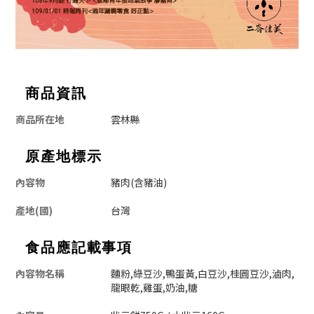
商品資訊
商品所在地
雲林縣
原產地標示
內容物
豬肉(含豬油)
產地(國)
台灣
食品應記載事項
內容物名稱
麵粉,綠豆沙,鴨蛋黃,白豆沙,桂圓豆沙,滷肉,
龍眼乾,雞蛋,奶油,糖