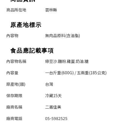
商品所在地
雲林縣
原產地標示
內容物
無肉品原料(含油脂)
食品應記載事項
內容物名稱
綠豆沙.麵粉.雞蛋.奶油.糖
內容量
一台斤重(600G) / 五兩重(185公克)
原產地(國)
台灣
保存期限
冷藏15天
廠商名稱
二崙佳美
廠商電話
05-5982525