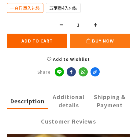
一台斤單入包裝
五兩重4入包裝
ADD TO CART
BUY NOW
Add to Wishlist
Share
Additional
Shipping &
Description
details
Payment
Customer Reviews