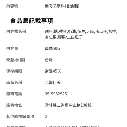
內容物
無肉品原料(含油脂)
食品應記載事項
內容物名稱
麵粉,糖,雞蛋,奶油,花生,芝麻,南瓜子,核桃,
杏仁果,腰果仁,白瓜子
內容量
單顆50G
原產地(國)
台灣
保存期限
常溫45天
廠商名稱
二崙佳美
廠商電話
05-5982525
廠商地址
雲林縣二崙鄉中山路108號
其他應揭露事項
無