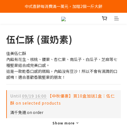
中式喜餅每消費滿一萬元，加贈2個一斤大餅
全店消費滿千免運 (不含冰淇淋冷凍宅配)
全店消費滿千免運 (不含冰淇淋冷凍宅配)
伍仁酥 (蛋奶素)
佳美伍仁酥
內餡有花生、核桃、腰果、杏仁果、南瓜子、白瓜子、芝麻等七
種堅果結合成完美口感。
這是一款乾香口感的糕點，內餡沒有豆沙！所以不會有濕潤的口
感唷！適合喜歡香脆堅果的朋友！
Until
09/19 16:00
【中秋優惠】買10盒加送1盒：伍仁
酥 on selected products
滿千免運 on order
Show more