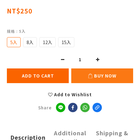
NT$250
規格
: 5入
5入
8入
12入
15入
ADD TO CART
BUY NOW
Add to Wishlist
Share
Additional
Shipping &
Description