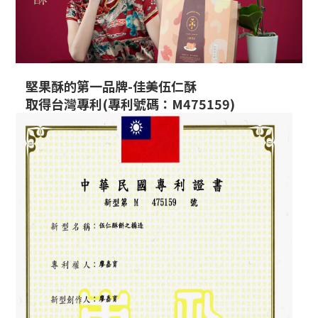
堅果酥的第一品牌-佳美伍仁酥
取得台灣專利(
專利號碼：M475159)