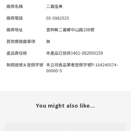
廠商名稱
二崙佳美
廠商電話
05-5982525
廠商地址
雲林縣二崙鄉中山路108號
其他應揭露事項
無
產品責任險
本產品已投保1401-082050159
執照證號＆登錄字號
本公司食品業者登錄字號P-164240574-
00000-5
You might also like...