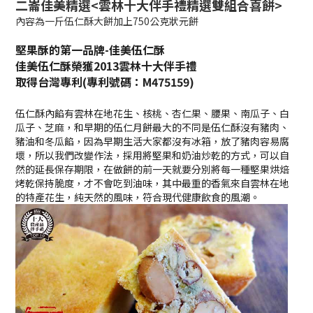
二崙佳美精選<雲林十大伴手禮精選雙組合喜餅>
內容為一斤伍仁酥大餅加上750公克狀元餅
堅果酥的第一品牌-佳美伍仁酥
佳美伍仁酥榮獲2013雲林十大伴手禮
取得台灣專利(
專利號碼：M475159)
伍仁酥內餡有雲林在地花生、核桃、杏仁果、腰果、南瓜子、白
瓜子、芝麻，
和早期的伍仁月餅最大的不同是伍仁酥沒有豬肉、
豬油和冬瓜餡，因為早期生活大家都沒有冰箱，放了豬肉容易腐
壞，所以我們改變作法，採用將堅果和奶油炒乾的方式，可以自
然的延長保存期限，在做餅的前一天就要分別將每一種堅果烘焙
烤乾保持脆度，才不會吃到油味，其中最重的香氣來自雲林在地
的特產花生，純天然的風味，符合現代健康飲食的風潮。