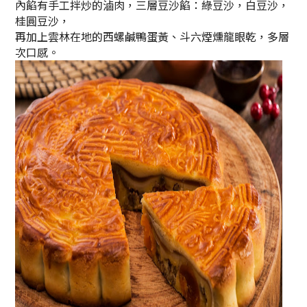
內餡有手工拌炒的滷肉，三層豆沙餡：綠豆沙，白豆沙，
桂圓豆沙，
再加上雲林在地的西螺鹹鴨蛋黃、斗六煙燻龍眼乾，多層
次口感。