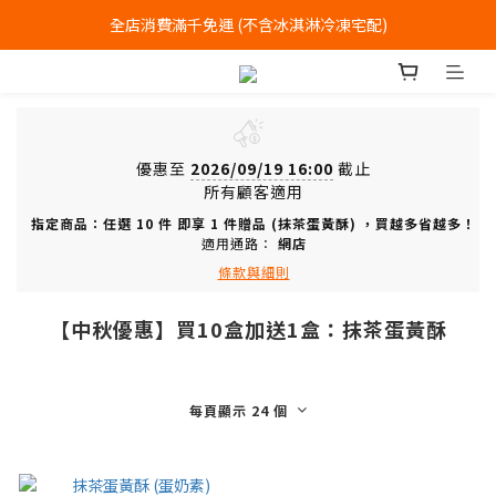
全店消費滿千免運 (不含冰淇淋冷凍宅配)
全店消費滿千免運 (不含冰淇淋冷凍宅配)
中式喜餅每消費滿一萬元，加贈2個一斤大餅
全店消費滿千免運 (不含冰淇淋冷凍宅配)
優惠至
2026/09/19 16:00
截止
所有顧客適用
指定商品：任選 10 件 即享 1 件贈品 (抹茶蛋黃酥) ，買越多省越多！
適用通路：
網店
條款與細則
【中秋優惠】買10盒加送1盒：抹茶蛋黃酥
每頁顯示 24 個