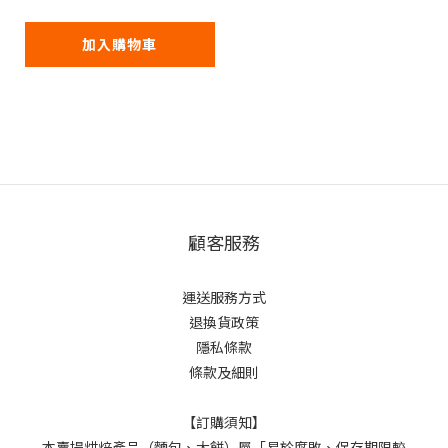
糬3入+滷肉綠豆椪3
入】
加入購物車
顧客服務
運送服務方式
退換貨政策
隱私條款
條款及細則
【訂購須知】
本賣場烘焙產品（麵包、大餅）屬「易於腐敗、保存期限較