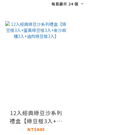
每頁顯示 24 個
12入經典綠豆沙系列
禮盒【綠豆椪3入+蛋
黃綠豆椪3入+金沙麻
NT$645