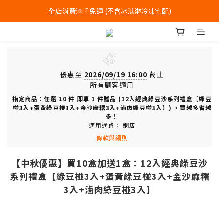
全店消費滿千免運 (不含冰淇淋冷凍宅配)
全店消費滿千免運 (不含冰淇淋冷凍宅配)
中式喜餅每消費滿一萬元，加贈2個一斤大餅
全店消費滿千免運 (不含冰淇淋冷凍宅配)
優惠至
2026/09/19 16:00
截止
所有顧客適用
指定商品：任選 10 件 即享 1 件贈品 (12入經典綠豆沙系列禮盒【綠豆
椪3入+蛋黃綠豆椪3入+金沙麻糬3入+滷肉綠豆椪3入】) ，買越多省越
多！
適用通路：
網店
條款與細則
【中秋優惠】買10盒加送1盒：12入經典綠豆沙
系列禮盒【綠豆椪3入+蛋黃綠豆椪3入+金沙麻糬
3入+滷肉綠豆椪3入】