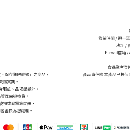
營業時間 / 週一至週六
地址 /
E-mail信箱 / 
食品業者登陸字號
敗、保存期限較短」之商品，
產品責任險 本產品已投保14
天鑑賞期。
身瑕疵、品項錯誤外，
錯等理由退換貨。
破損或發霉等問題，
我們會盡快為您處理。