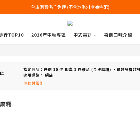
全店消費滿千免運 (不含冰淇淋冷凍宅配)
全店消費滿千免運 (不含冰淇淋冷凍宅配)
中式喜餅每消費滿一萬元，加贈2個一斤大餅
排行TOP10
2026年中秋專區
中式喜餅
喜餅口味介紹
全店消費滿千免運 (不含冰淇淋冷凍宅配)
指定商品：任選 10 件 即享 1 件贈品 (金沙麻糬) ，買越多省越
止
適用通路：
網店
條款與細則
沙麻糬