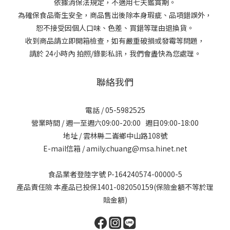
依據消保法規定，不適用七天鑑賞期。
為確保食品衛生安全，商品售出後除本身瑕疵、品項錯誤外，
恕不接受因個人口味、色差、買錯等理由退換貨。
收到商品請立即開箱檢查，如有嚴重破損或發霉等問題，
請於 24小時內 拍照/錄影私訊，我們會盡快為您處理。
聯絡我們
電話 / 05-5982525
營業時間 / 週一至週六09:00-20:00 週日09:00-18:00
地址 / 雲林縣二崙鄉中山路108號
E-mail信箱 / amily.chuang@msa.hinet.net
食品業者登陸字號 P-164240574-00000-5
產品責任險 本產品已投保1401-082050159(保險金額不等於理
賠金額)