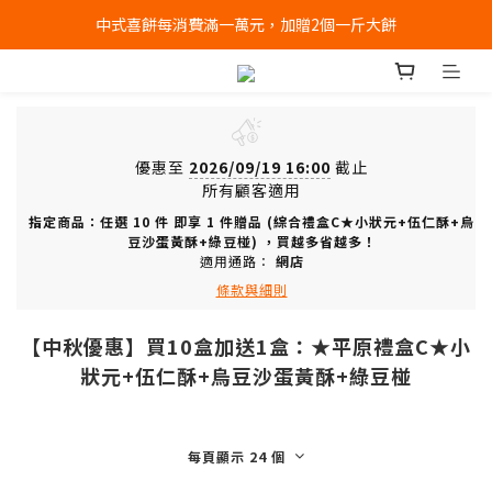
中式喜餅每消費滿一萬元，加贈2個一斤大餅
全店消費滿千免運 (不含冰淇淋冷凍宅配)
全店消費滿千免運 (不含冰淇淋冷凍宅配)
優惠至
2026/09/19 16:00
截止
所有顧客適用
指定商品：任選 10 件 即享 1 件贈品 (綜合禮盒C★小狀元+伍仁酥+烏
豆沙蛋黃酥+綠豆椪) ，買越多省越多！
適用通路：
網店
條款與細則
【中秋優惠】買10盒加送1盒：★平原禮盒C★小
狀元+伍仁酥+烏豆沙蛋黃酥+綠豆椪
每頁顯示 24 個