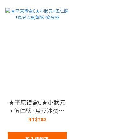
★平原禮盒C★小狀元
+伍仁酥+烏豆沙蛋黃
酥+綠豆椪
NT$785
加入購物車