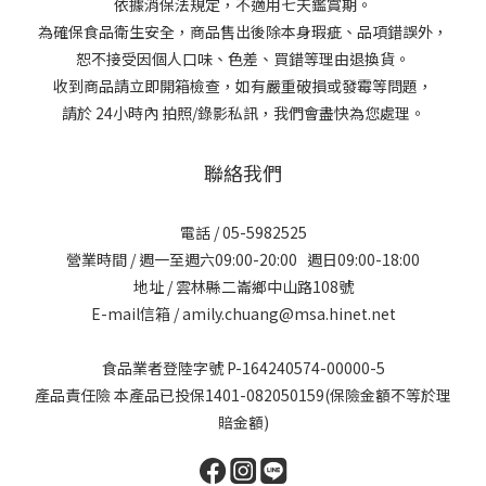
依據消保法規定，不適用七天鑑賞期。
為確保食品衛生安全，商品售出後除本身瑕疵、品項錯誤外，
恕不接受因個人口味、色差、買錯等理由退換貨。
收到商品請立即開箱檢查，如有嚴重破損或發霉等問題，
請於 24小時內 拍照/錄影私訊，我們會盡快為您處理。
聯絡我們
電話 / 05-5982525
營業時間 / 週一至週六09:00-20:00 週日09:00-18:00
地址 / 雲林縣二崙鄉中山路108號
E-mail信箱 / amily.chuang@msa.hinet.net
食品業者登陸字號 P-164240574-00000-5
產品責任險 本產品已投保1401-082050159(保險金額不等於理
賠金額)