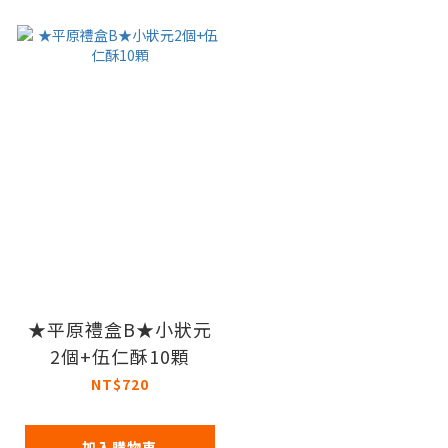
★平原禮盒B★小狀元
2個+伍仁酥10顆
NT$720
加入購物車