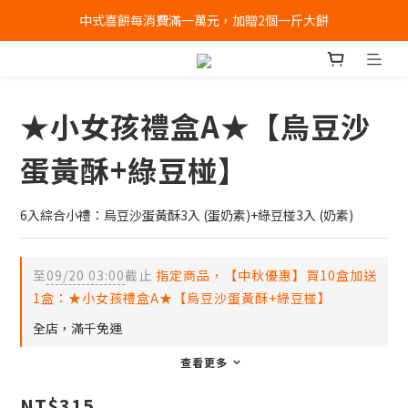
中式喜餅每消費滿一萬元，加贈2個一斤大餅
全店消費滿千免運 (不含冰淇淋冷凍宅配)
全店消費滿千免運 (不含冰淇淋冷凍宅配)
★小女孩禮盒A★【烏豆沙
蛋黃酥+綠豆椪】
6入綜合小禮：烏豆沙蛋黃酥3入 (蛋奶素)+綠豆椪3入 (奶素)
至
09/20 03:00
截止
指定商品，【中秋優惠】買10盒加送
1盒：★小女孩禮盒A★【烏豆沙蛋黃酥+綠豆椪】
全店，滿千免運
查看更多
NT$315