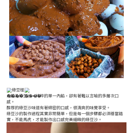
綠豆椪
內餡為綠豆沙，純粹的單一內餡，卻有著難以言喻的多層次口
感。
醇厚的綠豆沙味道有著綿密的口感，很清爽的味覺享受。
綠豆沙的製作過程其實非常簡單，但是每一個步驟都必須穩當踏
實，不能馬虎，才能製作出口感完美細緻的綠豆沙。