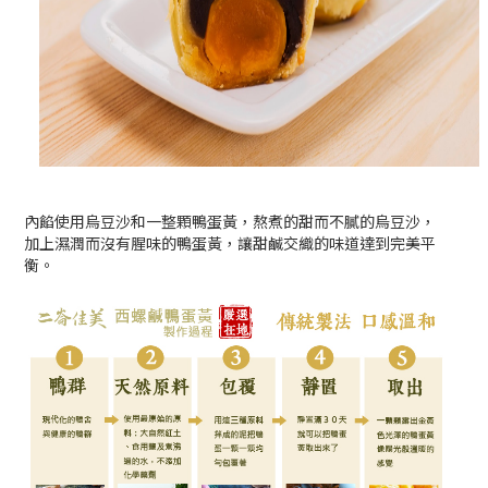
內餡使用烏豆沙和一整顆鴨蛋黃，熬煮的甜而不膩的烏豆沙，
加上濕潤而沒有腥味的鴨蛋黃，讓甜鹹交織的味道達到完美平
衡。