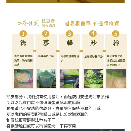
餅皮部分，我們沒有使用豬油，而是使用安佳奶油來製作
所以吃起來口感不像傳統蛋黃酥那麼酥脆
鴨蛋黃也不會烤的很乾鬆，盡量讓它保持濕潤的口感
所以我們的蛋黃酥整體口感是比較軟嫩濕潤的
和傳統蛋黃酥製法稍有不同
喜歡酥脆口感可以稍微回烤一下再享用