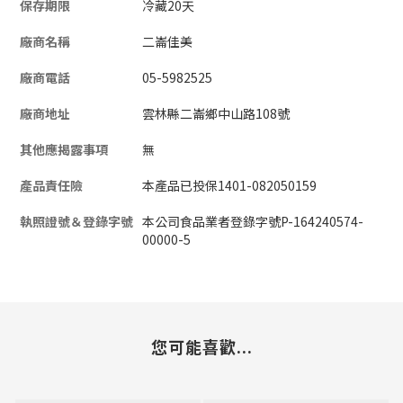
保存期限
冷藏20天
廠商名稱
二崙佳美
廠商電話
05-5982525
廠商地址
雲林縣二崙鄉中山路108號
其他應揭露事項
無
產品責任險
本產品已投保1401-082050159
執照證號＆登錄字號
本公司食品業者登錄字號P-164240574-
00000-5
您可能喜歡...