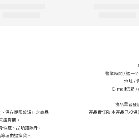
營業時間 / 週一至週六
地址 /
E-mail信箱 / 
食品業者登陸字號
敗、保存期限較短」之商品，
產品責任險 本產品已投保14
天鑑賞期。
身瑕疵、品項錯誤外，
錯等理由退換貨。