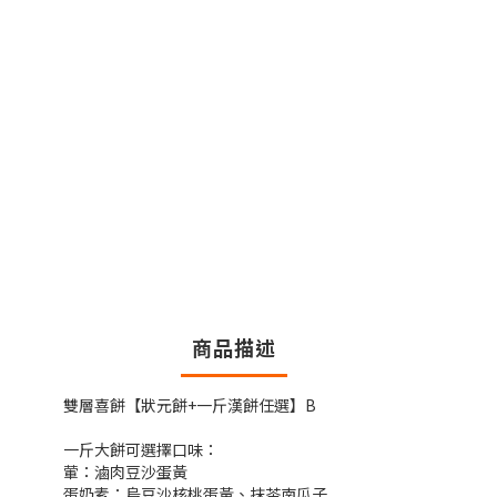
商品描述
雙層喜餅【狀元餅+一斤漢餅任選】B
一斤大餅可選擇口味：
葷：滷肉豆沙蛋黃
蛋奶素：烏豆沙核桃蛋黃、抹茶南瓜子