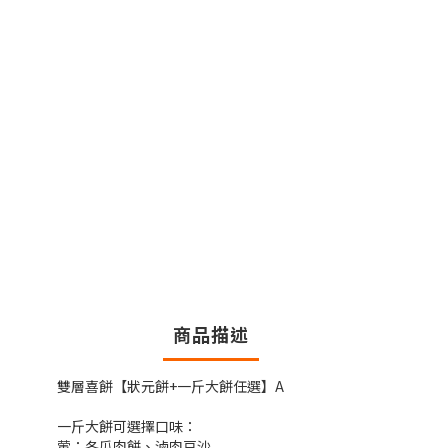
商品描述
雙層喜餅【狀元餅+一斤大餅任選】A
一斤大餅可選擇口味：
葷：冬瓜肉餅、滷肉豆沙