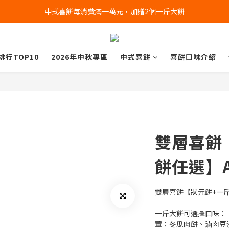
中式喜餅每消費滿一萬元，加贈2個一斤大餅
全店消費滿千免運 (不含冰淇淋冷凍宅配)
全店消費滿千免運 (不含冰淇淋冷凍宅配)
排行TOP10
2026年中秋專區
中式喜餅
喜餅口味介紹
雙層喜餅
餅任選】
雙層喜餅【狀元餅+一
一斤大餅可選擇口味：
葷：冬瓜肉餅、滷肉豆