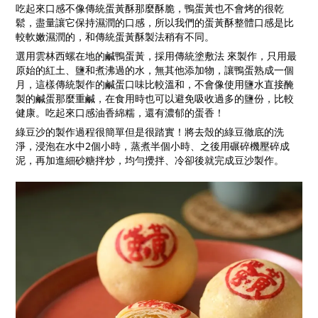
吃起來口感不像傳統蛋黃酥那麼酥脆，鴨蛋黃也不會烤的很乾
鬆，盡量讓它保持濕潤的口感，所以我們的蛋黃酥整體口感是比
較軟嫩濕潤的，和傳統蛋黃酥製法稍有不同。
選用雲林西螺在地的鹹鴨蛋黃，採用傳統塗敷法 來製作，只用最
原始的紅土、鹽和煮沸過的水，無其他添加物，讓鴨蛋熟成一個
月，這樣傳統製作的鹹蛋口味比較溫和，不會像使用鹽水直接醃
製的鹹蛋那麼重鹹，在食用時也可以避免吸收過多的鹽份，比較
健康。吃起來口感油香綿糯，還有濃郁的蛋香！
綠豆沙的製作過程很簡單但是很踏實！將去殼的綠豆徹底的洗
淨，浸泡在水中2個小時，蒸煮半個小時、之後用碾碎機壓碎成
泥，再加進細砂糖拌炒，均勻攪拌、冷卻後就完成豆沙製作。