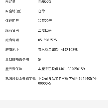
內容量
單顆50G
原產地(國)
台灣
保存期限
冷藏20天
廠商名稱
二崙佳美
廠商電話
05-5982525
廠商地址
雲林縣二崙鄉中山路108號
其他應揭露事項
無
產品責任險
本產品已投保1401-082050159
執照證號＆登錄字號
本公司食品業者登錄字號P-164240574-
00000-5