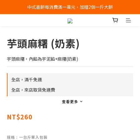
中式喜餅每消費滿一萬元，加贈2個一斤大餅
全店消費滿千免運 (不含冰淇淋冷凍宅配)
全店消費滿千免運 (不含冰淇淋冷凍宅配)
芋頭麻糬 (奶素)
芋頭麻糬，內餡為芋泥餡+麻糬(奶素)
全店，滿千免運
全店，來店取貨免運費
查看更多
NT$260
規格
: 一台斤單入包裝