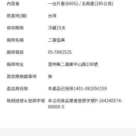
內容量
一台斤重(600G) / 五兩重(185公克)
原產地(國)
台灣
保存期限
冷藏15天
廠商名稱
二崙佳美
廠商電話
05-5982525
廠商地址
雲林縣二崙鄉中山路108號
其他應揭露事項
無
產品責任險
本產品已投保1401-082050159
執照證號＆登錄字號
本公司食品業者登錄字號P-164240574-
00000-5