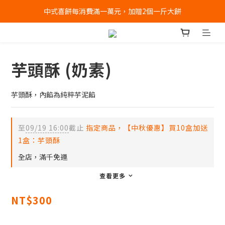
中式喜餅每消費滿一萬元，加贈2個一斤大餅
全店消費滿千免運 (不含冰淇淋冷凍宅配)
全店消費滿千免運 (不含冰淇淋冷凍宅配)
芋頭酥 (奶素)
芋頭酥，內餡為純粹芋泥餡
至
09/19 16:00
截止
指定商品，【中秋優惠】買10盒加送
1盒：芋頭酥
全店，滿千免運
查看更多
NT$300