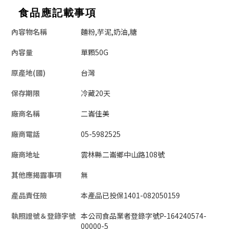
食品應記載事項
內容物名稱
麵粉,芋泥,奶油,糖
內容量
單顆50G
原產地(國)
台灣
保存期限
冷藏20天
廠商名稱
二崙佳美
廠商電話
05-5982525
廠商地址
雲林縣二崙鄉中山路108號
其他應揭露事項
無
產品責任險
本產品已投保1401-082050159
執照證號＆登錄字號
本公司食品業者登錄字號P-164240574-
00000-5