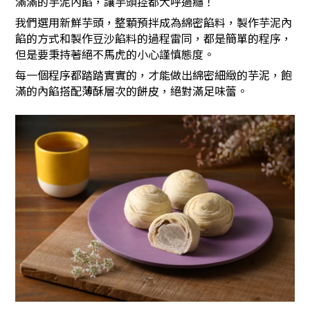
滿滿的芋泥內餡，讓芋頭控都大呼過癮！
我們選用新鮮芋頭，整顆預拌成為綿密餡料，製作芋泥內
餡的方式和製作豆沙餡料的過程雷同，都是簡單的程序，
但是要秉持著絕不馬虎的小心謹慎態度。
每一個程序都踏踏實實的，才能做出綿密細緻的芋泥，飽
滿的內餡搭配薄酥層次的餅皮，絕對滿足味蕾。