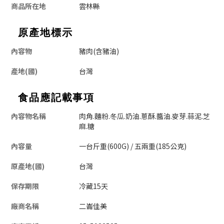
商品所在地
雲林縣
原產地標示
內容物
豬肉(含豬油)
產地(國)
台灣
食品應記載事項
內容物名稱
肉角.麵粉.冬瓜.奶油.蔥酥.醬油.麥芽.蒜泥.芝
麻.糖
內容量
一台斤重(600G) / 五兩重(185公克)
原產地(國)
台灣
保存期限
冷藏15天
廠商名稱
二崙佳美