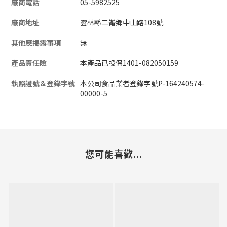
廠商電話
05-5982525
廠商地址
雲林縣二崙鄉中山路108號
其他應揭露事項
無
產品責任險
本產品已投保1401-082050159
執照證號＆登錄字號
本公司食品業者登錄字號P-164240574-
00000-5
您可能喜歡...