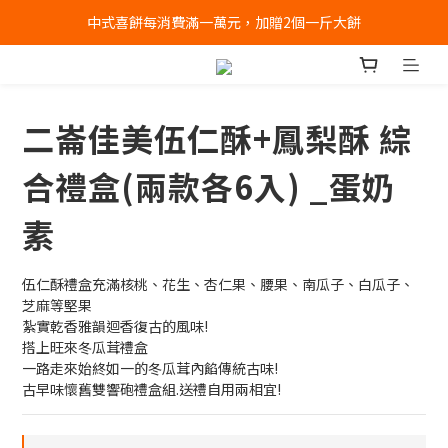
全店消費滿千免運 (不含冰淇淋冷凍宅配)
全店消費滿千免運 (不含冰淇淋冷凍宅配)
中式喜餅每消費滿一萬元，加贈2個一斤大餅
全店消費滿千免運 (不含冰淇淋冷凍宅配)
二崙佳美伍仁酥+鳳梨酥 綜
合禮盒(兩款各6入) _蛋奶
素
伍仁酥禮盒充滿核桃、花生、杏仁果、腰果、南瓜子、白瓜子、
芝麻等堅果
紮實乾香雅韻迴香復古的風味!
搭上旺來冬瓜茸禮盒
一路走來始終如一的冬瓜茸內餡傳統古味!
古早味懷舊雙響砲禮盒組.送禮自用兩相宜!