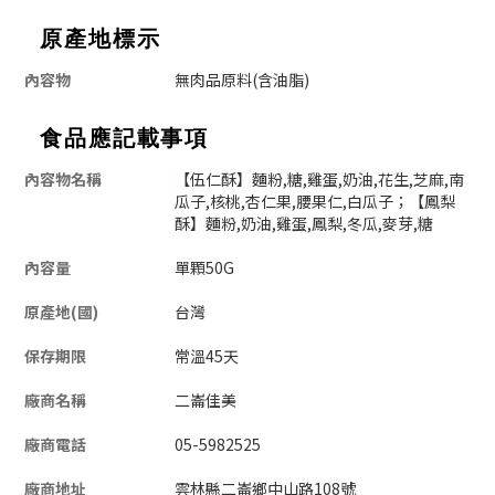
原產地標示
內容物
無肉品原料(含油脂)
食品應記載事項
內容物名稱
【伍仁酥】麵粉,糖,雞蛋,奶油,花生,芝麻,南
瓜子,核桃,杏仁果,腰果仁,白瓜子；【鳳梨
酥】
麵粉,奶油,雞蛋,鳳梨,冬瓜,麥芽,糖
內容量
單顆50G
原產地(國)
台灣
保存期限
常溫45天
廠商名稱
二崙佳美
廠商電話
05-5982525
廠商地址
雲林縣二崙鄉中山路108號