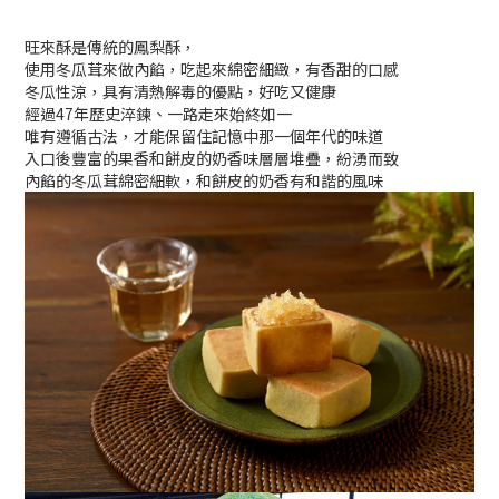
旺來酥是傳統的鳳梨酥，
使用冬瓜茸來做內餡，吃起來綿密細緻，有香甜的口感
冬瓜性涼，具有清熱解毒的優點，好吃又健康
經過47年歷史淬鍊、一路走來始終如一
唯有遵循古法，才能保留住記憶中那一個年代的味道
入口後豐富的果香和餅皮的奶香味層層堆疊，紛湧而致
內餡的冬瓜茸綿密細軟，和餅皮的奶香有和諧的風味