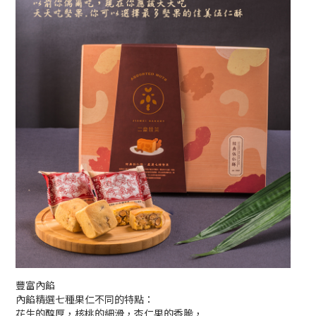
豐富內餡
內餡精選七種果仁不同的特點：
花生的醇厚，核桃的細滑，杏仁果的香脆，