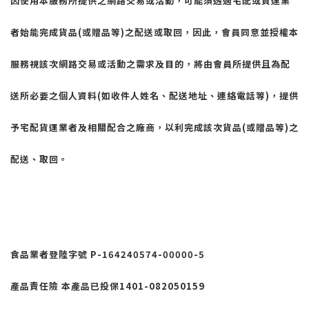
因使用本服務所提供之網路交易或活動，可能須透過宅配或貨運業
者始能完成貨品
(
或贈品等
)
之配送或取回，因此，會員同意並授權本
服務視該次網路交易或活動之需求及目的，將由會員所提供且為配
送所必要之個人資料
(
如收件人姓名、配送地址、連絡電話等
)
，提供
予宅配貨運業者及相關配合之廠商，以利完成該次貨品
(
或贈品等
)
之
配送、取回。
食品業者登陸字號
P-164240574-00000-5
產品責任險 本產品已投保
1401-082050159