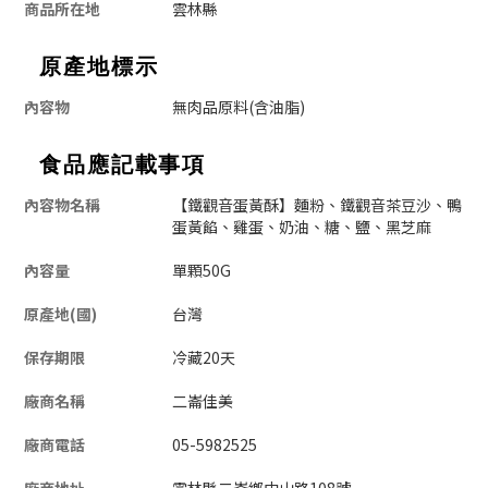
商品所在地
雲林縣
原產地標示
內容物
無肉品原料(含油脂)
食品應記載事項
內容物名稱
【鐵觀音蛋黃酥】
麵粉、鐵觀音茶豆沙、鴨
蛋黃餡、雞蛋、奶油、糖、鹽、黑芝麻
內容量
單顆50G
原產地(國)
台灣
保存期限
冷藏20天
廠商名稱
二崙佳美
廠商電話
05-5982525
廠商地址
雲林縣二崙鄉中山路108號