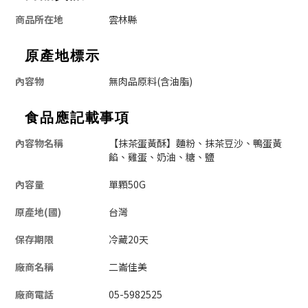
商品所在地
雲林縣
原產地標示
內容物
無肉品原料(含油脂)
食品應記載事項
內容物名稱
【抹茶蛋黃酥】麵粉、抹茶豆沙、鴨蛋黃
餡、雞蛋、奶油、
糖、鹽
內容量
單顆50G
原產地(國)
台灣
保存期限
冷藏20天
廠商名稱
二崙佳美
廠商電話
05-5982525