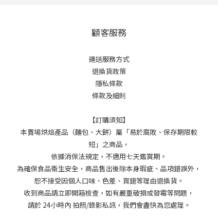
顧客服務
運送服務方式
退換貨政策
隱私條款
條款及細則
【訂購須知】
本賣場烘焙產品（麵包、大餅）屬「易於腐敗、保存期限較
短」之商品，
依據消保法規定，不適用七天鑑賞期。
為確保食品衛生安全，商品售出後除本身瑕疵、品項錯誤外，
恕不接受因個人口味、色差、買錯等理由退換貨。
收到商品請立即開箱檢查，如有嚴重破損或發霉等問題，
請於 24小時內 拍照/錄影私訊，我們會盡快為您處理。