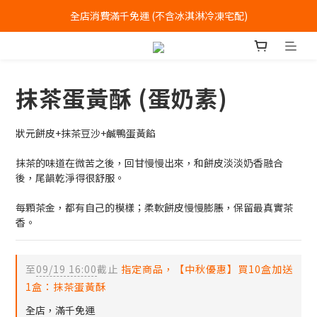
全店消費滿千免運 (不含冰淇淋冷凍宅配)
全店消費滿千免運 (不含冰淇淋冷凍宅配)
中式喜餅每消費滿一萬元，加贈2個一斤大餅
全店消費滿千免運 (不含冰淇淋冷凍宅配)
抹茶蛋黃酥 (蛋奶素)
狀元餅皮+抹茶豆沙+鹹鴨蛋黃餡
抹茶的味道在微苦之後，回甘慢慢出來，和餅皮淡淡奶香融合
後，尾韻乾淨得很舒服。
每顆茶金，都有自己的模樣；柔軟餅皮慢慢膨脹，保留最真實茶
香。
至
09/19 16:00
截止
指定商品，【中秋優惠】買10盒加送
1盒：抹茶蛋黃酥
全店，滿千免運