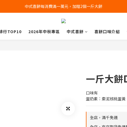
中式喜餅每消費滿一萬元，加贈2個一斤大餅
全店消費滿千免運 (不含冰淇淋冷凍宅配)
全店消費滿千免運 (不含冰淇淋冷凍宅配)
排行TOP10
2026年中秋專區
中式喜餅
喜餅口味介紹
一斤大餅
口味有
蛋奶素：棗泥核桃蛋黃
全店，滿千免運
全店，來店取貨免運