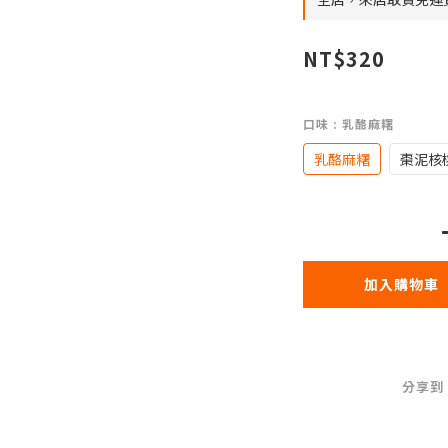
NT$320
口味
: 乳酪麻糬
乳酪麻糬
棗泥核
加入購物車
分享到