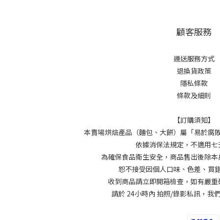
顧客服務
運送服務方式
退換貨政策
隱私條款
條款及細則
【訂購須知】
本賣場烘焙產品（麵包、大餅）屬「易於腐
依據消保法規定，不適用七
為確保食品衛生安全，商品售出後除本
恕不接受因個人口味、色差、買
收到商品請立即開箱檢查，如有嚴重
請於 24小時內 拍照/錄影私訊，