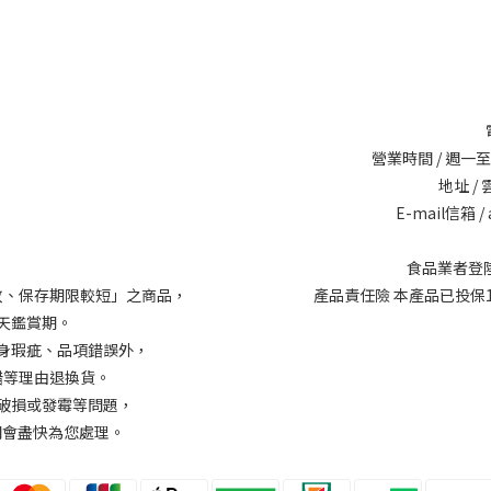
營業時間 / 週一至週六
地址 /
E-mail信箱 / 
食品業者登陸字號
敗、保存期限較短」之商品，
產品責任險 本產品已投保14
天鑑賞期。
身瑕疵、品項錯誤外，
錯等理由退換貨。
破損或發霉等問題，
我們會盡快為您處理。